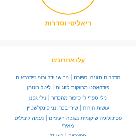
ריאליטי וסדרות
עלו אחרונים
מדברים תזונה וספורט | ניר שניידר ורוני זיידנבאום
פודקאסט מרווקות לזוגיות | ליטל רוטמן
נילי ספרי לי סיפור מהכדור | נילי גפנן
עושות הורות | שירי בכר ונני פינקלשטיין
פסיכולוגיה שיקומית בגובה העיניים | נעמה קיביליס
מאירי
הקצבייה | כאן 11