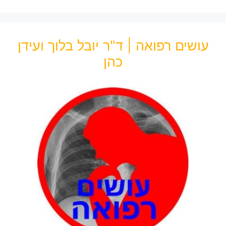
עושים רפואה | ד"ר יובל בלוך ועידן
כהן