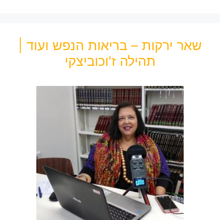
שאר ירקות – בריאות הנפש ועוד |
תהילה ז'וכוביצקי