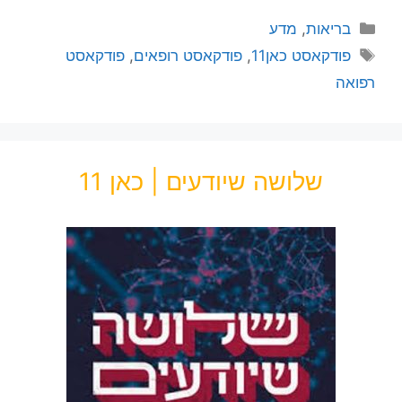
בריאות
,
מדע
פודקאסט כאן11
,
פודקאסט רופאים
,
פודקאסט
רפואה
שלושה שיודעים | כאן 11