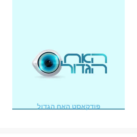
פודקאסט האח הגדול