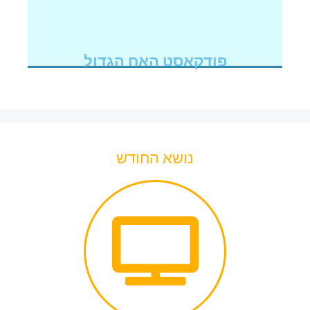
פודקאסט האח הגדול
נושא החודש