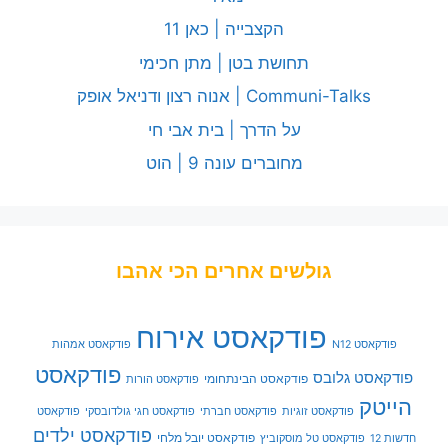
הקצבייה | כאן 11
תחושת בטן | מתן חכימי
Communi-Talks | אנוה רצון ודניאל אופק
על הדרך | בית אבי חי
מחוברים עונה 9 | הוט
גולשים אחרים הכי אהבו
פודקאסט אירוח
פודקאסט N12
פודקאסט אמהות
פודקאסט
פודקאסט גלובס
פודקאסט הבינתחומי
פודקאסט הורות
הייטק
פודקאסט זוגיות
פודקאסט חברתי
פודקאסט חגי גולדובסקי
פודקאסט
פודקאסט ילדים
פודקאסט יובל מלחי
חדשות 12
פודקאסט טל מוסקוביץ