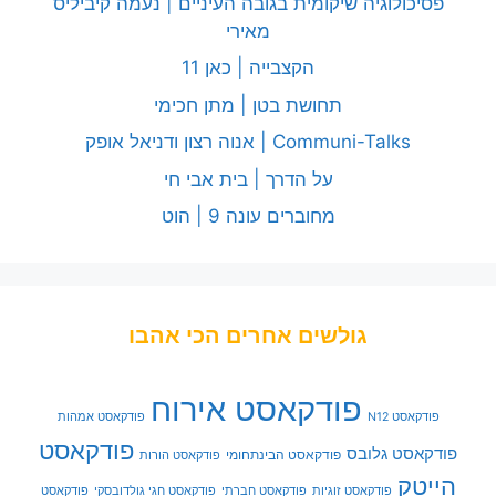
פסיכולוגיה שיקומית בגובה העיניים | נעמה קיביליס
מאירי
הקצבייה | כאן 11
תחושת בטן | מתן חכימי
Communi-Talks | אנוה רצון ודניאל אופק
על הדרך | בית אבי חי
מחוברים עונה 9 | הוט
גולשים אחרים הכי אהבו
פודקאסט אירוח
פודקאסט N12
פודקאסט אמהות
פודקאסט
פודקאסט גלובס
פודקאסט הבינתחומי
פודקאסט הורות
הייטק
פודקאסט זוגיות
פודקאסט חברתי
פודקאסט חגי גולדובסקי
פודקאסט