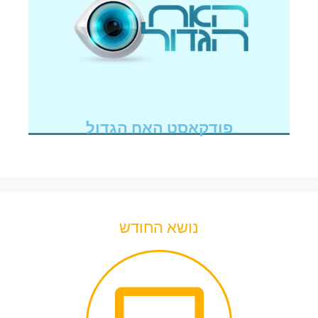
פודקאסט האח הגדול
נושא החודש