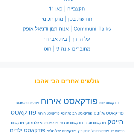
הקצבייה | כאן 11
תחושת בטן | מתן חכימי
Communi-Talks | אנוה רצון ודניאל אופק
על הדרך | בית אבי חי
מחוברים עונה 9 | הוט
גולשים אחרים הכי אהבו
פודקאסט אירוח
פודקאסט N12
פודקאסט אמהות
פודקאסט
פודקאסט גלובס
פודקאסט הבינתחומי
פודקאסט הורות
הייטק
פודקאסט זוגיות
פודקאסט חברתי
פודקאסט חגי גולדובסקי
פודקאסט
פודקאסט ילדים
פודקאסט יובל מלחי
חדשות 12
פודקאסט טל מוסקוביץ