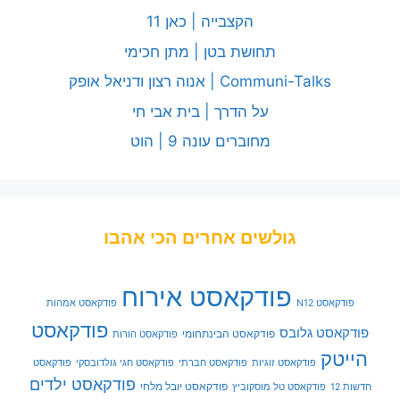
הקצבייה | כאן 11
תחושת בטן | מתן חכימי
Communi-Talks | אנוה רצון ודניאל אופק
על הדרך | בית אבי חי
מחוברים עונה 9 | הוט
גולשים אחרים הכי אהבו
פודקאסט אירוח
פודקאסט N12
פודקאסט אמהות
פודקאסט
פודקאסט גלובס
פודקאסט הבינתחומי
פודקאסט הורות
הייטק
פודקאסט זוגיות
פודקאסט חברתי
פודקאסט חגי גולדובסקי
פודקאסט
פודקאסט ילדים
פודקאסט יובל מלחי
חדשות 12
פודקאסט טל מוסקוביץ