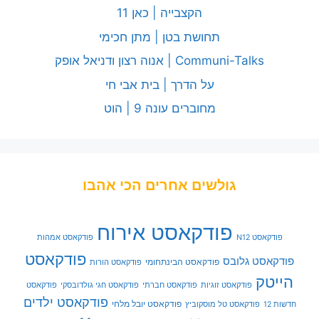
הקצבייה | כאן 11
תחושת בטן | מתן חכימי
Communi-Talks | אנוה רצון ודניאל אופק
על הדרך | בית אבי חי
מחוברים עונה 9 | הוט
גולשים אחרים הכי אהבו
פודקאסט אירוח
פודקאסט N12
פודקאסט אמהות
פודקאסט
פודקאסט גלובס
פודקאסט הבינתחומי
פודקאסט הורות
הייטק
פודקאסט זוגיות
פודקאסט חברתי
פודקאסט חגי גולדובסקי
פודקאסט
פודקאסט ילדים
פודקאסט יובל מלחי
חדשות 12
פודקאסט טל מוסקוביץ