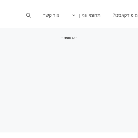
ים פודקאסט?
תחומי עניין
צור קשר
- פרסומת -