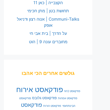
הקצבייה | כאן 11
תחושת בטן | מתן חכימי
Communi-Talks | אנוה רצון ודניאל
אופק
על הדרך | בית אבי חי
מחוברים עונה 9 | הוט
גולשים אחרים הכי אהבו
פודקאסט אירוח
פודקאסט N12
פודקאסט גלובס
פודקאסט
פודקאסט אמהות
פודקאסט
הבינתחומי
פודקאסט הורות