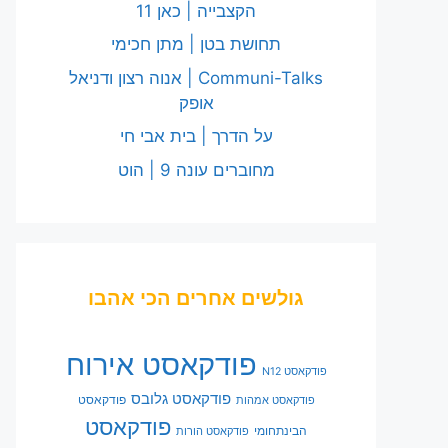
הקצבייה | כאן 11
תחושת בטן | מתן חכימי
Communi-Talks | אנוה רצון ודניאל
אופק
על הדרך | בית אבי חי
מחוברים עונה 9 | הוט
גולשים אחרים הכי אהבו
פודקאסט אירוח
פודקאסט N12
פודקאסט גלובס
פודקאסט
פודקאסט אמהות
פודקאסט
הבינתחומי
פודקאסט הורות