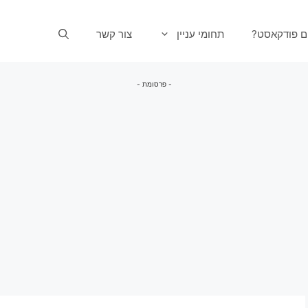
ים פודקאסט?
תחומי עניין
צור קשר
- פרסומת -