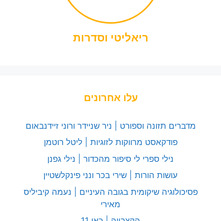
ריאליטי וסדרות
עלו אחרונים
מדברים תזונה וספורט | ניר שניידר ורוני זיידנבאום
פודקאסט מרווקות לזוגיות | ליטל רוטמן
נילי ספרי לי סיפור מהכדור | נילי גפנן
עושות הורות | שירי בכר ונני פינקלשטיין
פסיכולוגיה שיקומית בגובה העיניים | נעמה קיביליס
מאירי
הקצבייה | כאן 11