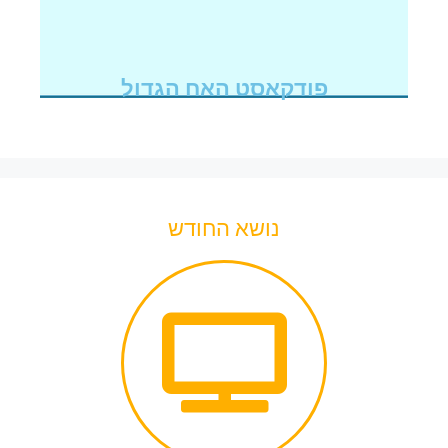
פודקאסט האח הגדול
נושא החודש