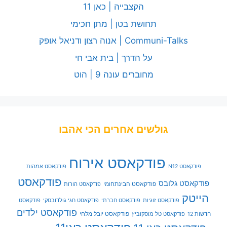
הקצבייה | כאן 11
תחושת בטן | מתן חכימי
Communi-Talks | אנוה רצון ודניאל אופק
על הדרך | בית אבי חי
מחוברים עונה 9 | הוט
גולשים אחרים הכי אהבו
פודקאסט אירוח
פודקאסט N12
פודקאסט אמהות
פודקאסט
פודקאסט גלובס
פודקאסט הבינתחומי
פודקאסט הורות
הייטק
פודקאסט זוגיות
פודקאסט חברתי
פודקאסט חגי גולדובסקי
פודקאסט
פודקאסט ילדים
פודקאסט יובל מלחי
חדשות 12
פודקאסט טל מוסקוביץ