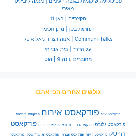
פסיכולוגיה שיקומית בגובה העיניים | נעמה קיביליס
מאירי
הקצבייה | כאן 11
תחושת בטן | מתן חכימי
Communi-Talks | אנוה רצון ודניאל אופק
על הדרך | בית אבי חי
מחוברים עונה 9 | הוט
גולשים אחרים הכי אהבו
פודקאסט אירוח
פודקאסט N12
פודקאסט אמהות
פודקאסט
פודקאסט גלובס
פודקאסט הבינתחומי
פודקאסט הורות
הייטק
פודקאסט זוגיות
פודקאסט חברתי
פודקאסט חגי גולדובסקי
פודקאסט