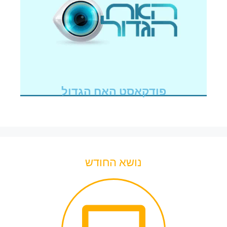
פודקאסט האח הגדול
נושא החודש