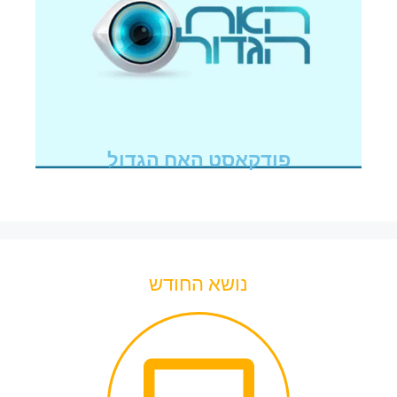
פודקאסט האח הגדול
נושא החודש