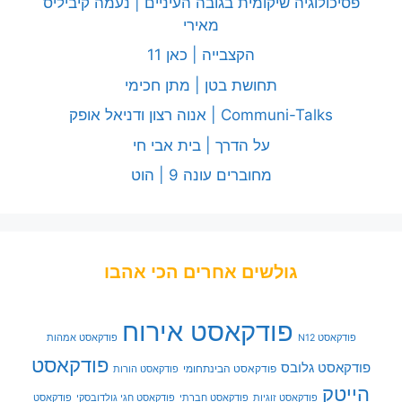
פסיכולוגיה שיקומית בגובה העיניים | נעמה קיביליס
מאירי
הקצבייה | כאן 11
תחושת בטן | מתן חכימי
Communi-Talks | אנוה רצון ודניאל אופק
על הדרך | בית אבי חי
מחוברים עונה 9 | הוט
גולשים אחרים הכי אהבו
פודקאסט אירוח
פודקאסט N12
פודקאסט אמהות
פודקאסט
פודקאסט גלובס
פודקאסט הבינתחומי
פודקאסט הורות
הייטק
פודקאסט זוגיות
פודקאסט חברתי
פודקאסט חגי גולדובסקי
פודקאסט