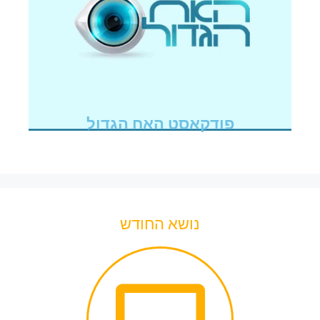
פודקאסט האח הגדול
נושא החודש