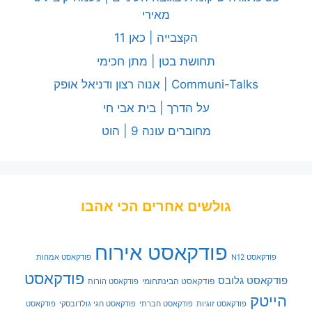
מאירי
הקצבייה | כאן 11
תחושת בטן | מתן חכימי
Communi-Talks | אנוה רצון ודניאל אופק
על הדרך | בית אבי חי
מחוברים עונה 9 | הוט
גולשים אחרים הכי אהבו
פודקאסט אירוח
פודקאסט N12
פודקאסט אמהות
פודקאסט
פודקאסט גלובס
פודקאסט הבינתחומי
פודקאסט הורות
הייטק
פודקאסט זוגיות
פודקאסט חברתי
פודקאסט חגי גולדובסקי
פודקאסט