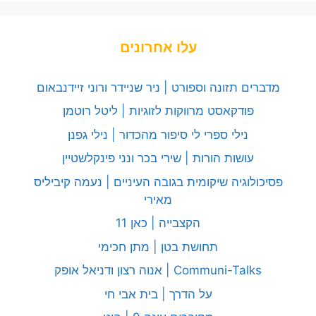
עלו אחרונים
מדברים תזונה וספורט | ניר שניידר ורוני זיידנבאום
פודקאסט מרווקות לזוגיות | ליטל רוטמן
נילי ספרי לי סיפור מהכדור | נילי גפנן
עושות הורות | שירי בכר ונני פינקלשטיין
פסיכולוגיה שיקומית בגובה העיניים | נעמה קיביליס
מאירי
הקצבייה | כאן 11
תחושת בטן | מתן חכימי
Communi-Talks | אנוה רצון ודניאל אופק
על הדרך | בית אבי חי