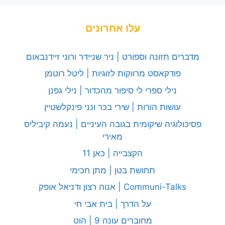
עלו אחרונים
מדברים תזונה וספורט | ניר שניידר ורוני זיידנבאום
פודקאסט מרווקות לזוגיות | ליטל רוטמן
נילי ספרי לי סיפור מהכדור | נילי גפנן
עושות הורות | שירי בכר ונני פינקלשטיין
פסיכולוגיה שיקומית בגובה העיניים | נעמה קיביליס
מאירי
הקצבייה | כאן 11
תחושת בטן | מתן חכימי
Communi-Talks | אנוה רצון ודניאל אופק
על הדרך | בית אבי חי
מחוברים עונה 9 | הוט