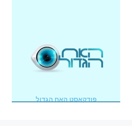
פודקאסט האח הגדול