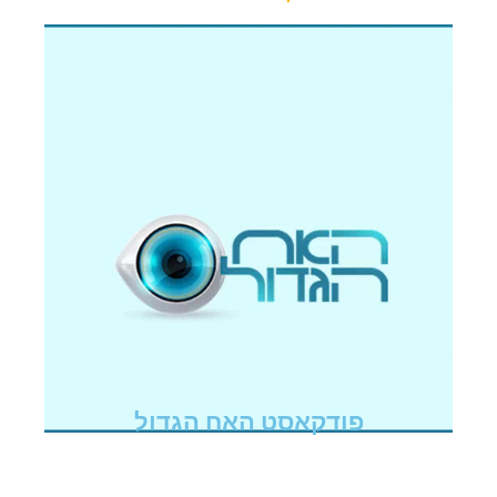
פודקאסט האח הגדול