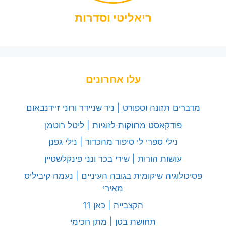
ריאליטי וסדרות
עלו אחרונים
מדברים תזונה וספורט | ניר שניידר ורוני זיידנבאום
פודקאסט מרווקות לזוגיות | ליטל רוטמן
נילי ספרי לי סיפור מהכדור | נילי גפנן
עושות הורות | שירי בכר ונני פינקלשטיין
פסיכולוגיה שיקומית בגובה העיניים | נעמה קיביליס
מאירי
הקצבייה | כאן 11
תחושת בטן | מתן חכימי