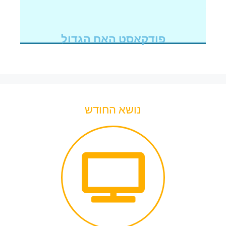
פודקאסט האח הגדול
נושא החודש