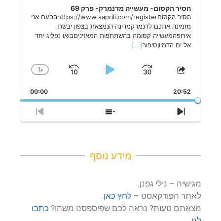
הסיר הקסום- מעשייה מדנמרק- פרק 69
הסיר הקסוםhttps://www.saprili.com/registerהפעם אני
מזמינה אתכם לדנמרקמדינה הנמצאת בצפון יבשת
אירופהמעשייה קסומה בהשתתפות המאזיניםבואו נפליג יחד
אל ים הדמיוןסיפור
[...]
1
x
Skip
Play
Jump
Change
Share
Playback
This
Backward
Pause
Forward
Rate
00:00
Episode
20:52
Previous
Show
Next
Episode
Episodes
Episode
List
מידע נוסף
מגישיה – נילי גפנן.
לאתר הפודקאסט –
לחץ כאן
.
מצאתם טעות? נראה לכם שפיספסנו משהו?
כתבו
לנו
.