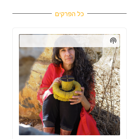
כל הפרקים
Audio
Player
Show
Podcast
Information