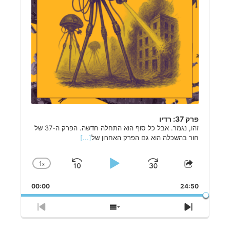
פרק 37: רדיו
זהו, נגמר. אבל כל סוף הוא התחלה חדשה. הפרק ה-37 של
חור בהשכלה הוא גם הפרק האחרון של
[...]
1
x
Skip
Play
Jump
Change
Share
Playback
This
Backward
Pause
Forward
Rate
00:00
Episode
24:50
Previous
Show
Next
Episode
Episodes
Episode