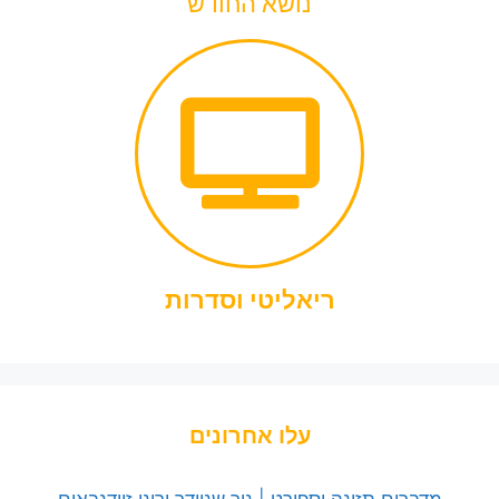
נושא החודש
ריאליטי וסדרות
עלו אחרונים
מדברים תזונה וספורט | ניר שניידר ורוני זיידנבאום