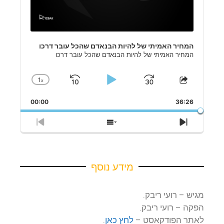
המחיר האמיתי של להיות הבנאדם שהכל עובר דרכו
המחיר האמיתי של להיות הבנאדם שהכל עובר דרכו
1
x
Skip
Play
Jump
Change
Share
Playback
This
Backward
Pause
Forward
Rate
00:00
Episode
36:26
Previous
Show
Next
Episode
Episodes
Episode
List
מידע נוסף
מגיש – רועי ריבק.
הפקה – רועי ריבק.
לאתר הפודקאסט –
לחץ כאן
.