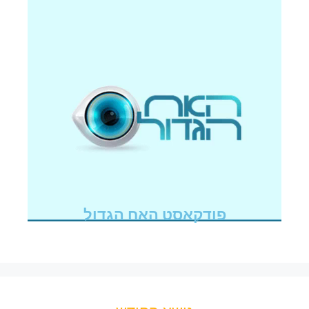
פודקאסט האח הגדול