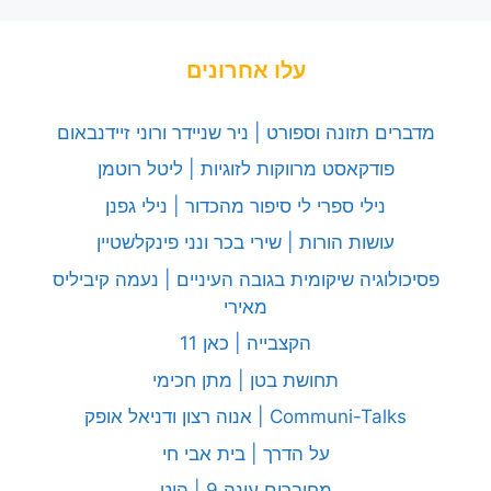
עלו אחרונים
מדברים תזונה וספורט | ניר שניידר ורוני זיידנבאום
פודקאסט מרווקות לזוגיות | ליטל רוטמן
נילי ספרי לי סיפור מהכדור | נילי גפנן
עושות הורות | שירי בכר ונני פינקלשטיין
פסיכולוגיה שיקומית בגובה העיניים | נעמה קיביליס
מאירי
הקצבייה | כאן 11
תחושת בטן | מתן חכימי
Communi-Talks | אנוה רצון ודניאל אופק
על הדרך | בית אבי חי
מחוברים עונה 9 | הוט