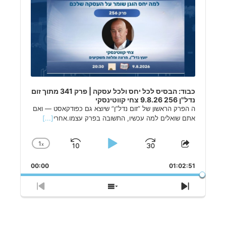
כבוד: הבסיס לכל יחס ולכל עסקה | פרק 341 מתוך זום
נדל"ן 256 9.8.26 צחי קווטינסקי
ה הפרק הראשון של ”זום נדל”ן” שיוצא גם כפודקאסט — ואם
אתם שואלים למה עכשיו, התשובה בפרק עצמו.אחרי
[...]
1
x
Skip
Play
Jump
Change
Share
Playback
This
Backward
Pause
Forward
Rate
00:00
Episode
01:02:51
Previous
Show
Next
Episode
Episodes
Episode
List