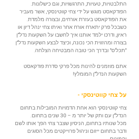
התלבטויות, טעויות, התרגשויות, וגם כישלונות.
הפודקאסט מוגש על ידי צחי קווטינסקי, אשר מעביר
את הפודקאסט בעזרת אורחים, ובצורה מלמדת.
כשבכל פרק יתארח אורח אחר ואיתו צחי ינהל דיון או
ראיון, ודרכו ילמד אותנו איך לחשבו על השקעות נדל"ן
בצורה ומהזווית הכי נכונה, וכיצד לבצע השקעות נדל"ן
"תכל'ס" ובדרך הכי טובה המבטיחה הצלחה.
אתם מוזמנים להינות מכל פרקי סדרת פודקאסט
השקעות הנדל"ן המומלץ!
על צחי קווטינסקי -
צחי קווטינסקי הוא אחת הדמויות המובילות בתחום
הנדל"ן עם ותק של יותר מ – 30 שנים בתחום.
מכל שנותיו בתחום, הניסיון שצבר צחי הפך אותו לשם
ודבר בתחום ייזום וניהול פרוייקטים מכל הסוגים
והמינים.