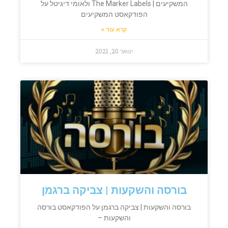
המשקיעים | The Marker Labels ולאומי דיגיטל על
הפודקאסט המשקיעים
קרא עוד »
ינואר 20, 2021
בורסה והשקעות | צביקה ברגמן
בורסה והשקעות | צביקה ברגמן על הפודקאסט בורסה
והשקעות –