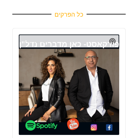
כל הפרקים
Audio
Player
Show
Podcast
Information