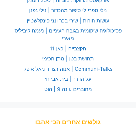
פודקאסט מרווקות לזוגיות | ליטל רוטמן
נילי ספרי לי סיפור מהכדור | נילי גפנן
עושות הורות | שירי בכר ונני פינקלשטיין
פסיכולוגיה שיקומית בגובה העיניים | נעמה קיביליס
מאירי
הקצבייה | כאן 11
תחושת בטן | מתן חכימי
Communi-Talks | אנוה רצון ודניאל אופק
על הדרך | בית אבי חי
מחוברים עונה 9 | הוט
גולשים אחרים הכי אהבו