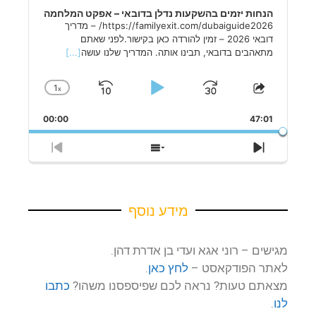
הנחות יזמים בהשקעות נדלן בדובאי – אפקט המלחמה
https://familyexit.com/dubaiguide2026/ – מדריך
דובאי 2026 – זמין להורדה כאן בקישור.לפני שאתם
מתאהבים בדובאי, תבינו אותה. המדריך שלנו עושה
[...]
1
x
Skip
Play
Jump
Change
Share
Playback
This
Backward
Pause
Forward
Rate
00:00
Episode
47:01
Previous
Show
Next
Episode
Episodes
Episode
List
מידע נוסף
מגישים – רוני אגא ועדי בן אדרת דהן.
לאתר הפודקאסט –
לחץ כאן
.
מצאתם טעות? נראה לכם שפיספסנו משהו?
כתבו
לנו
.