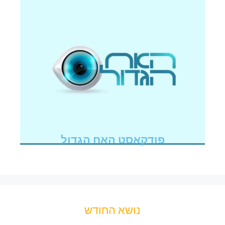
פודקאסט האח הגדול
נושא החודש