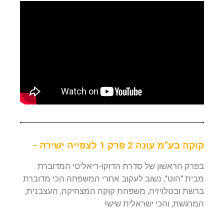
קוקה בע"מ עונה 2 פרק 1 לצפייה ישירה -
בפרק הראשון של סדרת הדוקו-ריאליטי המדוברת
מבית "הוט", נשוב לעקוב אחרי המשפחה הכי מדוברת
ברשת ובטלויזיה, משפחת קוקה המצחיקה, העצבנית,
המרגשת, והכי ישראלית שיש!