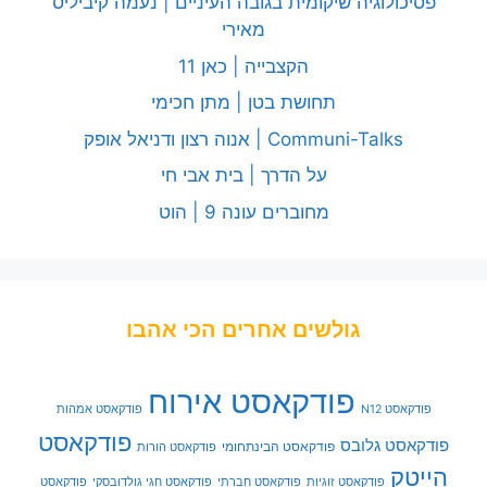
פסיכולוגיה שיקומית בגובה העיניים | נעמה קיביליס
מאירי
הקצבייה | כאן 11
תחושת בטן | מתן חכימי
Communi-Talks | אנוה רצון ודניאל אופק
על הדרך | בית אבי חי
מחוברים עונה 9 | הוט
גולשים אחרים הכי אהבו
פודקאסט אירוח
פודקאסט N12
פודקאסט אמהות
פודקאסט
פודקאסט גלובס
פודקאסט הבינתחומי
פודקאסט הורות
הייטק
פודקאסט זוגיות
פודקאסט חברתי
פודקאסט חגי גולדובסקי
פודקאסט