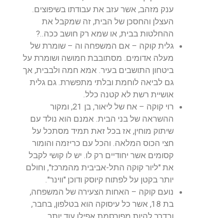
ענק מזהב, אשר עזב את עבודתו בשיפוצים.
העצלן והחסכן של הבית, זה שמקבל את
ההחלטות בבית, או שמא רק חושב ככה..?
גלית קוקה – אם המשפחה וה – שומרת של
מעלה אדומים. מסתובבת חמושה ושומרת על
ביטחון התושבים בעיר. אמא חמה ולבבית, אך
גם לביאה לוחמת ובלתי מתפשרת. גם גלית
אושיית רשת לא קטנה כלל.
רוי קוקה – אח של ליאור, בן 21, ומקור
ההשראה של בני הבית. אמנם הוא נולד עם
שיתוק מוחין, אז בכל זאת תמיד מסתכל על
חצי הכוס המלאה. והכל עם כריזמה והומור
קסומים אשר יחודיים רק לו. יש לו קושי לקבל
את "ליור קוקה התל-אביבית מהמרכז", וחולם
יותר בקטן על לפתוח קיוסק ודוכן "ווינר".
נועם קוקה – האחות הצעירה של המשפחה,
בת 18, אשר כל עיסוקה הוא בטלפון, בחבר,
ובדרך להיות מפורסמת אפילו עוד יותר