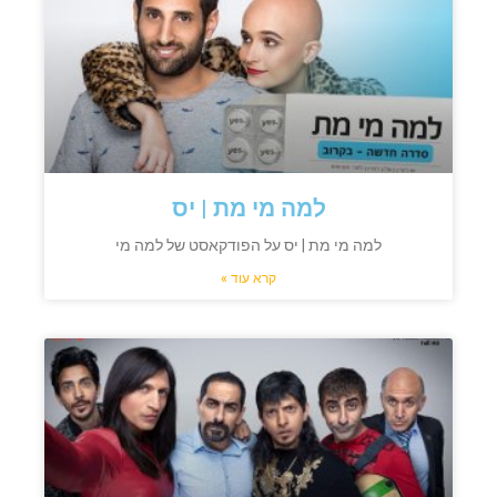
למה מי מת | יס
למה מי מת | יס על הפודקאסט של למה מי
קרא עוד »