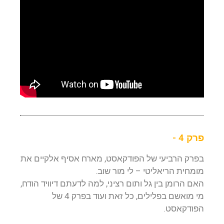
פרק 4 -
בפרק הרביעי של הפודקאסט, מארח אסיף אלקיים את
מומחית הריאליטי – לי מור שוב.
האם הרומן בין גל ותום רציני, למה לדעתם דיוויד הודח,
מי מואשם בפלילים, כל זאת ועוד בפרק 4
של
הפודקאסט.