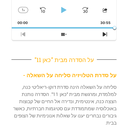
1
x
Skip
Play
Jump
Change
Share
Playback
This
Backward
Pause
Forward
Rate
00:00
Episode
30:55
Previous
Show
Next
Episode
Episodes
Episode
List
על הסדרה מבית "כאן 11"
על סדרת הטלויזיה סליחה על השאלה -
סליחה על השאלה הינה סדרת דוקו-ריאליטי כנה,
למלמדת, ומרגשת מבית "כאן 11". הסדרה נותנת
הצצה כנה, אינטימית, ונדירה אל החיים של קבוצות
באוכלוסיה שמתמודדת עם סטיגמות חברתיות, כאשר
גיבורים נבחרים יענו על שאלות אנונימיות של הצופים
בבית.