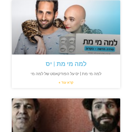
למה מי מת | יס
למה מי מת | יס על הפודקאסט של למה מי
קרא עוד »