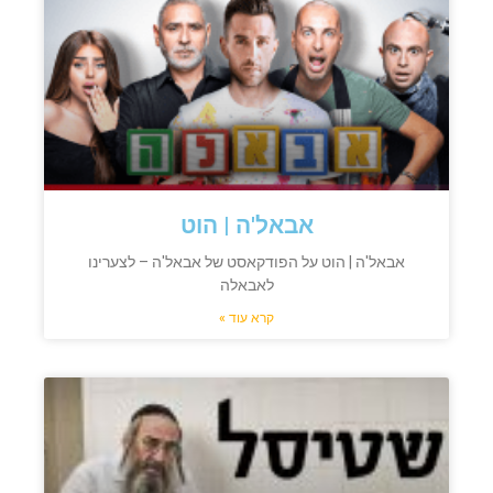
אבאל'ה | הוט
אבאל'ה | הוט על הפודקאסט של אבאל'ה – לצערינו
לאבאלה
קרא עוד »