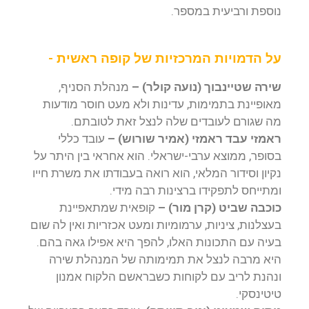
נוספת ורביעית במספר.
על הדמויות המרכזיות של קופה ראשית -
שירה שטיינבוך (נועה קולר) –
מנהלת הסניף,
מאופיינת בתמימות, עדינות ולא מעט חוסר מודעות
מה שגורם לעובדים שלה לנצל זאת לטובתם.
ראמזי עבד ראמזי (אמיר שורוש) –
עובד כללי
בסופר, ממוצא ערבי-ישראלי. הוא אחראי בין היתר על
נקיון וסידור המלאי, הוא רואה בעבודתו את משרת חייו
ומתייחס לתפקידו ברצינות רבה מידי.
כוכבה שביט (קרן מור) –
קופאית שמתאפיינת
בעצלנות, ציניות, ערמומיות ומעט אכזריות ואין לה שום
בעיה עם התכונות האלו, להפך היא אפילו גאה בהם.
היא מרבה לנצל את תמימותה של המנהלת שירה
ונהנת לריב עם לקוחות כשבראשם הלקוח אמנון
טיטינסקי.