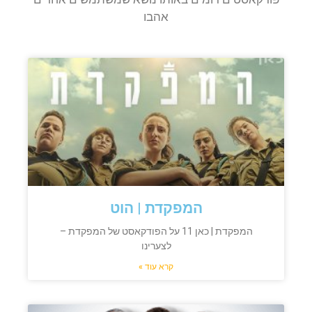
אהבו
המפקדת | הוט
המפקדת | כאן 11 על הפודקאסט של המפקדת –
לצערינו
קרא עוד »