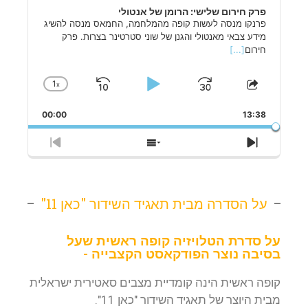
פרק חירום שלישי: הרומן של אנטולי
פרנקו מנסה לעשות קופה מהמלחמה, החמאס מנסה להשיג
מידע צבאי מאנטולי והגנן של שוני סטרטינר בצרות. פרק
חירום
[...]
1
x
Skip
Play
Jump
Change
Share
Playback
This
Backward
Pause
Forward
Rate
00:00
Episode
13:38
Previous
Show
Next
Episode
Episodes
Episode
List
על הסדרה מבית תאגיד השידור "כאן 11"
על סדרת הטלויזיה קופה ראשית שעל
בסיבה נוצר הפודקאסט הקצבייה -
קופה ראשית הינה קומדיית מצבים סאטירית ישראלית
מבית היוצר של תאגיד השידור "כאן 11".