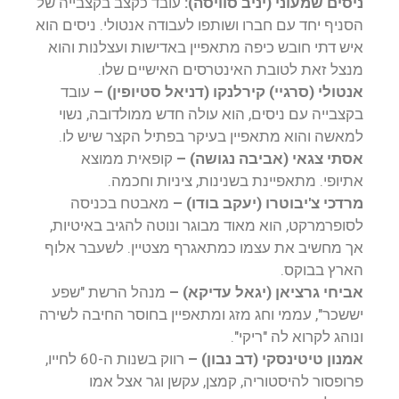
ניסים שמעוני (יניב סוויסה):
עובד כקצב בקצבייה של
הסניף יחד עם חברו ושותפו לעבודה אנטולי. ניסים הוא
איש דתי חובש כיפה מתאפיין באדישות ועצלנות והוא
מנצל זאת לטובת האינטרסים האישיים שלו.
אנטולי (סרגיי) קירלנקו (דניאל סטיופין) –
עובד
בקצבייה עם ניסים, הוא עולה חדש ממולדובה, נשוי
למאשה והוא מתאפיין בעיקר בפתיל הקצר שיש לו.
אסתי צגאי (אביבה נגושה) –
קופאית ממוצא
אתיופי. מתאפיינת בשנינות, ציניות וחכמה.
מרדכי צ'יבוטרו (יעקב בודו) –
מאבטח בכניסה
לסופרמרקט, הוא מאוד מבוגר ונוטה להגיב באיטיות,
אך מחשיב את עצמו כמתאגרף מצטיין. לשעבר אלוף
הארץ בבוקס.
אביחי גרציאן (יגאל עדיקא) –
מנהל הרשת "שפע
יששכר", עממי וחג מזג ומתאפיין בחוסר החיבה לשירה
ונוהג לקרוא לה "ריקי".
אמנון טיטינסקי (דב נבון) –
רווק בשנות ה-60 לחייו,
פרופסור להיסטוריה, קמצן, עקשן וגר אצל אמו