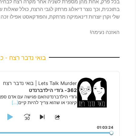
בכל פרק, אחת מהן מספרת לשניה אחר מקרה רצח לבחירת
בתוכנית, וכך נוצר דיאלוג מרתק לגבי הרצח, כולל שאלות 
שלי וקרן יוצרות דינאמיקה מרתקת, והפודקאסט אפילו זכ
האזנה נעימה!
בואי נדבר רצח - כ
Audio
Player
Lets Talk Murder | בואי נדבר רצח
362- ג'ודי הילדברנדט
ג'ודי הילדברנדטהאם פגישה עם אדם ספצי
קיצוני או שהוא צריך להיות קיים
[...]
lay
Jump
Skip
Share
to
This
use
orward
01:03:24
next
Episode