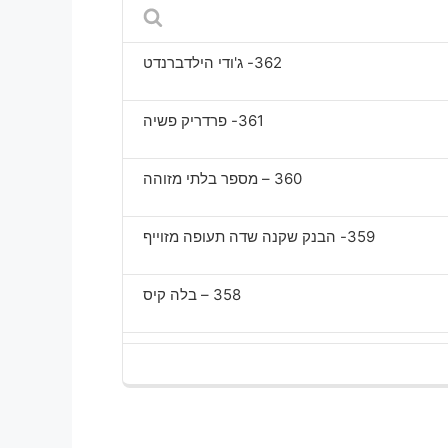
episode
362- ג'ודי הילדברנדט
361- פרדריק פשיה
360 – מספר בלתי מזוהה
359- הבנק שקנה שדה תעופה מזוייף
358 – בלה קיס
357 – הונאת בית הלוויות "בחזרה לטבע"
356- יקום להבות תאומות