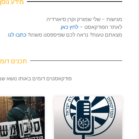
מידע נוסף
אפריל 19, 2025
שלי וקרן
מגישות – שלי שמורק וקרן סיאורדיה.
ינואר 28, 2025
לאתר הפודקאסט –
לחץ כאן
.
שלי וקרן
מצאתם טעות? נראה לכם שפיספסנו משהו?
כתבו לנו
.
דצמבר 1, 2024
שלי וקרן
תכנים דומי
OAD MORE
פודקאסטים דומים באותו נושא 