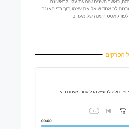
ה, כאשר השניה שומעת עליו לראשונה
שבטח לכ אחד שואל את עצמו תוך כדי האזנה.
ה לפודקאסט השנה של מעריב!
ל הפרקים
פי יכולה להוציא מכל אחד מאיתנו רוע
1
x
Skip
P
Change
Go
Playback
to
Backward
Pa
F
00:00
Rate
previous