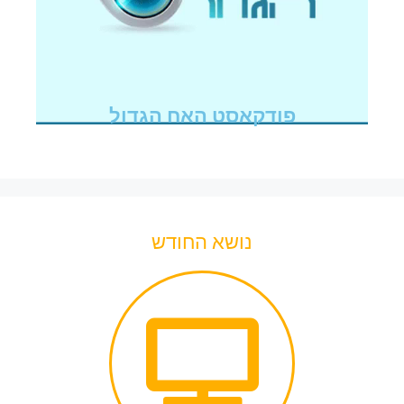
פודקאסט האח הגדול
נושא החודש