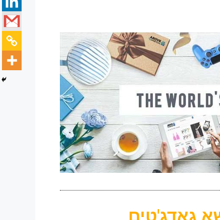
א גאדג'טים