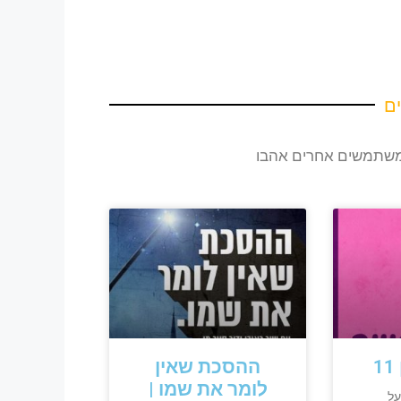
ם
שמשתמשים אחרים אהבו
ההסכת שאין
לומר את שמו |
נה | כאן 11 על