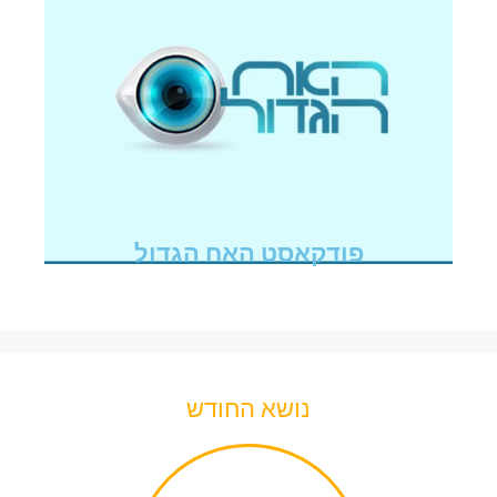
פודקאסט האח הגדול
נושא החודש