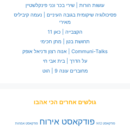
עושות הורות | שירי בכר ונני פינקלשטיין
פסיכולוגיה שיקומית בגובה העיניים | נעמה קיביליס
מאירי
הקצבייה | כאן 11
תחושת בטן | מתן חכימי
Communi-Talks | אנוה רצון ודניאל אופק
על הדרך | בית אבי חי
מחוברים עונה 9 | הוט
גולשים אחרים הכי אהבו
פודקאסט אירוח
פודקאסט N12
פודקאסט אמהות