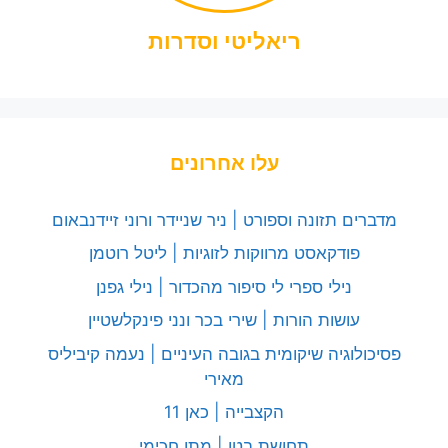
ריאליטי וסדרות
עלו אחרונים
מדברים תזונה וספורט | ניר שניידר ורוני זיידנבאום
פודקאסט מרווקות לזוגיות | ליטל רוטמן
נילי ספרי לי סיפור מהכדור | נילי גפנן
עושות הורות | שירי בכר ונני פינקלשטיין
פסיכולוגיה שיקומית בגובה העיניים | נעמה קיביליס
מאירי
הקצבייה | כאן 11
תחושת בטן | מתן חכימי