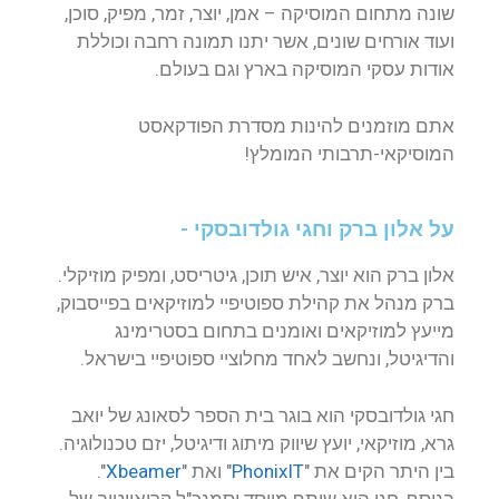
שונה מתחום המוסיקה – אמן, יוצר, זמר, מפיק, סוכן,
ועוד אורחים שונים, אשר יתנו תמונה רחבה וכוללת
אודות עסקי המוסיקה בארץ וגם בעולם.
אתם מוזמנים להינות מסדרת הפודקאסט
המוסיקאי-תרבותי המומלץ!
על אלון ברק וחגי גולדובסקי -
אלון ברק הוא יוצר, איש תוכן, גיטריסט, ומפיק מוזיקלי.
ברק מנהל את קהילת ספוטיפיי למוזיקאים בפייסבוק,
מייעץ למוזיקאים ואומנים בתחום בסטרימינג
והדיגיטל, ונחשב לאחד מחלוציי ספוטיפיי בישראל.
חגי גולדובסקי הוא בוגר בית הספר לסאונג של יואב
גרא, מוזיקאי, יועץ שיווק מיתוג ודיגיטל, יזם טכנולוגיה.
בין היתר הקים את "
PhonixIT
" ואת "
Xbeamer
".
בנוסף, חגי הוא שותף מייסד וסמנכ"ל קריאייטיב של