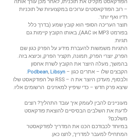
הפודקאסט מקליט את תוכניתו, לאחר מכן עורך אותה
– רוב הפודקאסטים ערוכים במקצועיות של תוכניות
רדיו ואף יותר.
תוצר העריכה הסופי הוא קובץ שמע (בדרך כלל
בפורמט MP3 או AAC), באותו הקובץ קיימות גם
תגיות.
התגיות משמשות להעברת מידע על הפרק כגון שם
הפרק, יוצרי הפרק, תמונה, תקציר הפרק, וכיוצא בזה.
בהמשך, מעלה היוצר את הקובץ לשרת אחסון
הקבצים שלו – אתרים כגון –
Libsyn
,
Podbean
.
ולבסוף, מעדכן היוצר את ה – RSS של הפודקאסט שלו
שיצא פרק חדש – כדי שיפיץ למאזינים הרשומים אליו.
מעוניינים להבין לעומק איך עובד התהליך? רוצים
לדעת את השלבים הבסיסיים להוצאת פודקאסט
משלכם?
במיוחד לכבודכם הכנו את המדריך לפודקאסטר
המתחיל! למעבר למדריך, לחצו כאן.