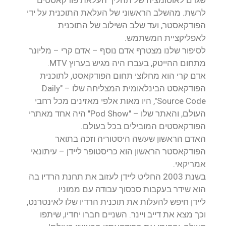
שגרם לאוטומציה של תהליך העלאת פודקאסטים
לרשת. מהשלב הראשוני של העלאת התוכנית על ידי
הפודקאסטר, ועד שלב השילוב של התוכנית
לאפליקציית המשתמש.
לסיפור שלנו מצטרף אדם נוסף – אדם קרי – מליונר
מתחום ההייטק, בעברו היה מגיש בערוץ MTV.
אדם קרי הוא מחלוצי תחום הפודקאסט, לתוכנית
הפודקאסט הבינלאומית המצליחה שלו – "Daily
Source Code", היו מאות אלפי מאזינים מכל רחבי
העולם, והאתר שלו – "Pod Show" היה אחד מאתרי
הפודקאסטים המובילים בכל בעולם.
האדם הראשון שעשה היסטוריה וזכה בתואר
הפודקאסטר הראשון הוא כריסטופר ליידן – עיתונאי
אמריקאי.
בשנת 2003 החליט ליידן לעזוב את תחנת הרדיו בה
הוא שידר בעקבות סכסוך עבודה עם ממוניו.
ליידן חיפש להעלות את תוכנית הרדיו שלו לאינטרנט,
וכך מצא את דייב ויינר. השניים חברו יחדיו, שיתפו