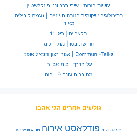
עושות הורות | שירי בכר ונני פינקלשטיין
פסיכולוגיה שיקומית בגובה העיניים | נעמה קיביליס
מאירי
הקצבייה | כאן 11
תחושת בטן | מתן חכימי
Communi-Talks | אנוה רצון ודניאל אופק
על הדרך | בית אבי חי
מחוברים עונה 9 | הוט
גולשים אחרים הכי אהבו
פודקאסט אירוח
פודקאסט N12
פודקאסט אמהות