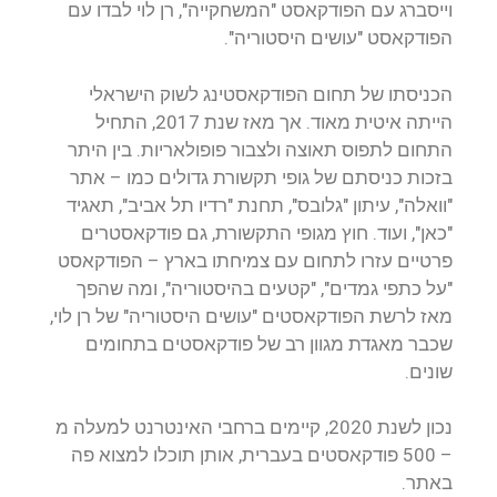
וייסברג עם הפודקאסט "המשחקייה", רן לוי לבדו עם
הפודקאסט "עושים היסטוריה".
הכניסתו של תחום הפודקאסטינג לשוק הישראלי
הייתה איטית מאוד. אך מאז שנת 2017, התחיל
התחום לתפוס תאוצה ולצבור פופולאריות. בין היתר
בזכות כניסתם של גופי תקשורת גדולים כמו – אתר
"וואלה", עיתון "גלובס", תחנת "רדיו תל אביב", תאגיד
"כאן", ועוד. חוץ מגופי התקשורת, גם פודקאסטרים
פרטיים עזרו לתחום עם צמיחתו בארץ – הפודקאסט
"על כתפי גמדים", "קטעים בהיסטוריה", ומה שהפך
מאז לרשת הפודקאסטים "עושים היסטוריה" של רן לוי,
שכבר מאגדת מגוון רב של פודקאסטים בתחומים
שונים.
נכון לשנת 2020, קיימים ברחבי האינטרנט למעלה מ
– 500 פודקאסטים בעברית, אותן תוכלו למצוא פה
באתר.