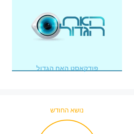
פודקאסט האח הגדול
נושא החודש