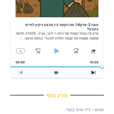
עונה 2: פרק14: מה הקשר בין מבצע ניקיון לחיים
בטבע?
פרק 14:בטיול השנתי של כיתה ו' ליער, אביב, תלמידה חדשה
ושקטה מוצאת את עצמה הולכת לאיבוד. במסע מרגש
[...]
1
x
Skip
Play
Jump
Change
Share
Playback
This
Backward
Pause
Forward
Rate
00:00
Episode
10:26
Previous
Show
Next
Episode
Episodes
Episode
List
מידע נוסף
מגיש – ד"ר איתי בארי.