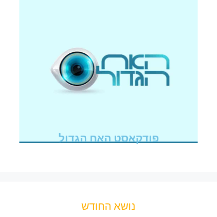
פודקאסט האח הגדול
נושא החודש