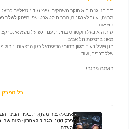
מרצה, ועוזר לארגונים, חברות סטארט-אפ והייטק לשלב פ
תוצאות.
גזית הוא בעל דוקטורט בחינוך, עם דגש על נושא אינטרקצ
מאוניברסיטת תל אביב.
חנן פועל בעוד מגוון תחומי הדיגיטאל כגון הרצאות, ניהול פר
שלל דברים, ועוד!
האזנה מהנה!
כל הפרקי
Audio
Player
אינטליגנציה מִשְׂחָקִית בעידן הבינה ה
פרק 100. הגבול האחרון: היום
האדם