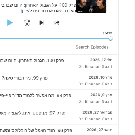
פרק 100! על הגבול האחרון: היום 
האדם. האם אנו מוכנים לעידן
[...]
lay
Jump
Skip
Share
to
This
use
orward
15:12
next
Episode
episode
Search
Episodes
יולי 17, 2026
פרק 100. הגבול האחרון: היום שבו בינה מלאכותית תפרוץ את מבצר מחשבות האדם
Dr. Elhanan Gazit
מרץ 10, 2026
פרק 99. ניר דבורי טעה? כי החיים מרגישים כמו בסימולציה של משחק וידאו
Dr. Elhanan Gazit
מרץ 9, 2026
פרק 98. מה אפשר ללמוד מד"ר פיי-פיי לי על מיצוי הפוטנציאל בעידן הבינה המלאכותית
Dr. Elhanan Gazit
פברואר 27, 2026
:פרק 97: מניפסטו אינטליגנציה משחקית למיצוי הפוטנציאל בעידן הבינה המלאכותית
Dr. Elhanan Gazit
ינואר 27, 2026