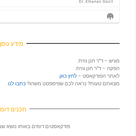
Dr. Elhanan Gazit
ינואר 24, 2026
Show
Dr. Elhanan Gazit
Podcast
Information
ינואר 6, 2026
פרק 94. הצד האפל של רובלוקס שהורים חייבים להכיר
Dr. Elhanan Gazit
מידע נוסף
יוני 24, 2025
Dr. Elhanan Gazit
מגיש – ד"ר חנן גזית.
יוני 16, 2025
הפקה – ד"ר חנן גזית.
Dr. Elhanan Gazit
לאתר הפודקאסט –
לחץ כאן
.
יוני 10, 2025
מצאתם טעות? נראה לכם שפיספסנו משהו?
כתבו לנו
.
Dr. Elhanan Gazit
OAD MORE
תכנים דומי
פודקאסטים דומים באותו נושא 