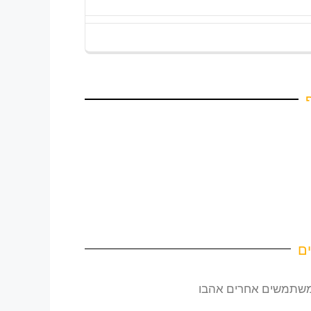
פרק 95. טרנד 2016: מה פיד נוסטלגי מלמד אותנו על המוח ועל צמיחה בעידן הבינה המלאכותית
פרק 93. סולם קריירה? בינה מלאכותית שוברת
92. AI Killed the Career Ladder. Now What?
פרק 91. מצב גיבור מופעל: איך נייקי וסנאפצ'אט יצרו קמפיין מציאות רבודה מנצח באולימפיאדת פריז
L
ם
שמשתמשים אחרים אהבו