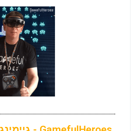
GamefulHeroes - גיימינג בראש | ד"ר חנן גזית