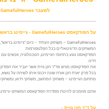
לשעבר GamefulHeroes - מִשְׂחוּק העתיד
על הפודקאסט GamefulHeroes - גיימינג בראש -
GamefulHeroes – מִשְׂחוּק העתיד – כיום "גיימינ
המשחקים הדיגיטאליים בכל הפלטפורמות.
הפודקאסט נוגע בתחומי הגיימינג, הטכנולוגיה, אנשים עם
חיינו.
את הפודקאסט מגיש אד"ר חנן גזית אשר יעביר את הפודקאס
בכל פרק יארח חנן אורח שונה ויכנס איתו לשיחה על נושא, א
מתחום הגיימינג – משחקי המחשב, משחקי וידאו, ומשחקים 
אתם מוזמנים להינות מסדרת הפודקאסט המשחקי-גיימינג-
על ד"ר חנן גזית -