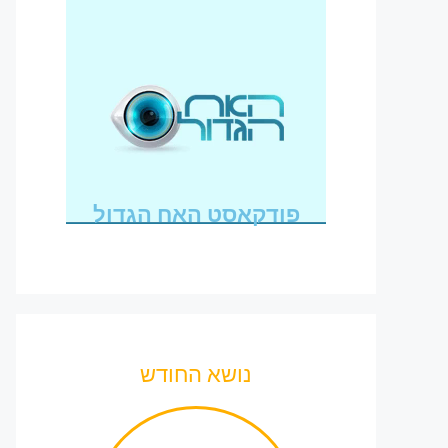
פודקאסט האח הגדול
נושא החודש