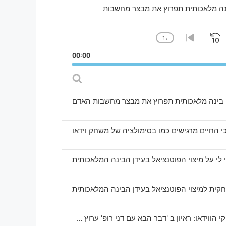
שבו בינה מלאכותית תפרוץ את מבצר מחשבות
1
x
Skip
P
Change
Go
Playback
to
Backward
Pa
F
00:00
Rate
previous
episode
פרק 96. הצד האפל של רובלוקס ומשחקי הווידאו: ראיון ב 'דבר הבא עם דני רופ' ערוץ הכלכלה של ישראל