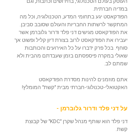
העוסק בעולם הטכנולוגי, בחידושים וכתבות, וגם
במדיה חברתית.
הפודקאסט יגע בתחומי המדע, הטכנולוגיה, וכל מה
המתקשר לרשתות החבריות והעולם שסובב סביבן.
את הפודקאסט מגישים דני פלד ודרור גלוברמן אשר
יעבירו את הפודקאסט לרוב בצורת דיון קליל ופשוט אך
סוחף. בכל פרק ידברו על כל האירועים והכותבות
שאולי במקרה פיספסתם בזמן שעבדתם מהבית ולא
שמתם לב.
אתם מוזמנים להינות מסדרת הפודקאסט
האקטואלי-טכנולוגי-חברתי מבית "קשת" המומלץ!
על דני פלד ודרור גלוברמן -
דני פלד הוא שותף מנהל שקרן "KDC" של קבוצת
קשת.