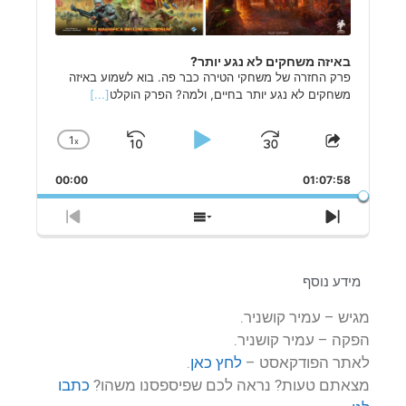
באיזה משחקים לא נגע יותר?
פרק החזרה של משחקי הטירה כבר פה. בוא לשמוע באיזה
משחקים לא נגע יותר בחיים, ולמה? הפרק הוקלט
[...]
1
x
Skip
Play
Jump
Change
Share
Playback
This
Backward
Pause
Forward
Rate
00:00
Episode
01:07:58
Previous
Show
Next
Episode
Episodes
Episode
List
מידע נוסף
מגיש – עמיר קושניר.
הפקה – עמיר קושניר.
לאתר הפודקאסט –
לחץ כאן
.
מצאתם טעות? נראה לכם שפיספסנו משהו?
כתבו