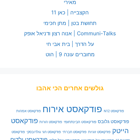
מאירי
הקצבייה | כאן 11
תחושת בטן | מתן חכימי
Communi-Talks | אנוה רצון ודניאל אופק
על הדרך | בית אבי חי
מחוברים עונה 9 | הוט
גולשים אחרים הכי אהבו
פודקאסט אירוח
פודקאסט N12
פודקאסט אמהות
פודקאסט
פודקאסט גלובס
פודקאסט הבינתחומי
פודקאסט הורות
הייטק
פודקאסט זוגיות
פודקאסט חברתי
פודקאסט חגי גולדובסקי
פודקאסט
פודקאסט ילדים