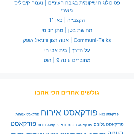
פסיכולוגיה שיקומית בגובה העיניים | נעמה קיביליס
מאירי
הקצבייה | כאן 11
תחושת בטן | מתן חכימי
Communi-Talks | אנוה רצון ודניאל אופק
על הדרך | בית אבי חי
מחוברים עונה 9 | הוט
גולשים אחרים הכי אהבו
פודקאסט אירוח
פודקאסט N12
פודקאסט אמהות
פודקאסט
פודקאסט גלובס
פודקאסט הבינתחומי
פודקאסט הורות
הייטק