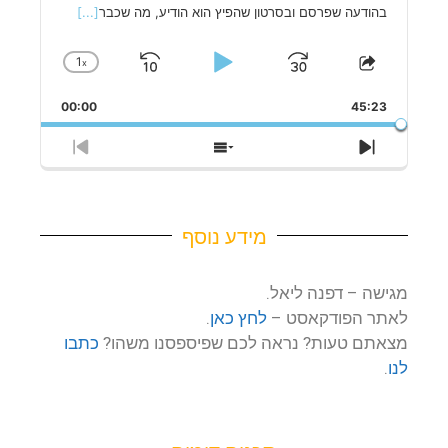
בהודעה שפרסם ובסרטון שהפיץ הוא הודיע, מה שכבר
[...]
1
x
Skip
Play
Jump
Change
Share
Playback
This
Backward
Pause
Forward
Rate
00:00
Episode
45:23
Previous
Show
Next
Episode
Episodes
Episode
List
מידע נוסף
מגישה – דפנה ליאל.
לאתר הפודקאסט –
לחץ כאן
.
מצאתם טעות? נראה לכם שפיספסנו משהו?
כתבו
לנו
.